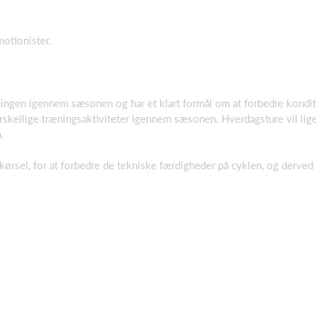
otionister.
æningen igennem sæsonen og har et klart formål om at forbedre kondi
orskellige træningsaktiviteter igennem sæsonen. Hverdagsture vil lig
.
kørsel, for at forbedre de tekniske færdigheder på cyklen, og derved