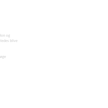
tion og
eledes blive
 øge