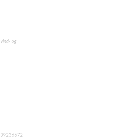
 vind- og
. 39236672