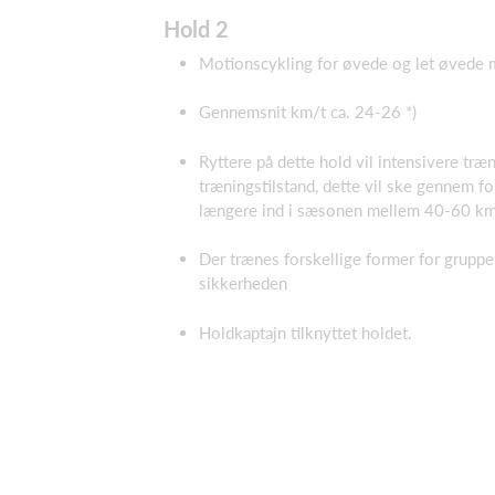
Hold 2
Motionscykling for øvede og let øvede m
Gennemsnit km/t ca. 24-26 *)
Ryttere på dette hold vil intensivere tr
træningstilstand, dette vil ske gennem f
længere ind i sæsonen mellem 40-60 km
Der trænes forskellige former for gruppe
sikkerheden
Holdkaptajn tilknyttet holdet.