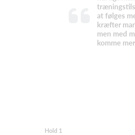
træningstil
at følges 
kræfter man
men med mul
komme mere 
Hold 1